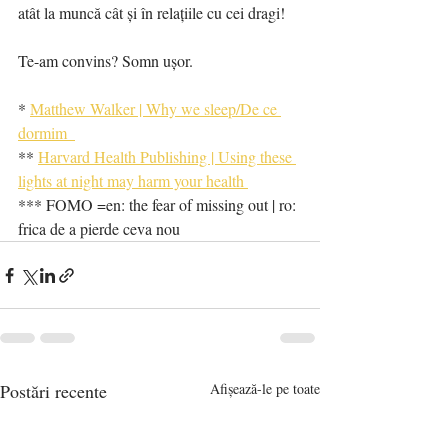
atât la muncă cât și în relațiile cu cei dragi! 
Te-am convins? Somn ușor.
* 
Matthew Walker | Why we sleep/De ce 
dormim  
** 
Harvard Health Publishing | Using these 
lights at night may harm your health 
*** FOMO =en: the fear of missing out | ro: 
frica de a pierde ceva nou
Postări recente
Afișează-le pe toate