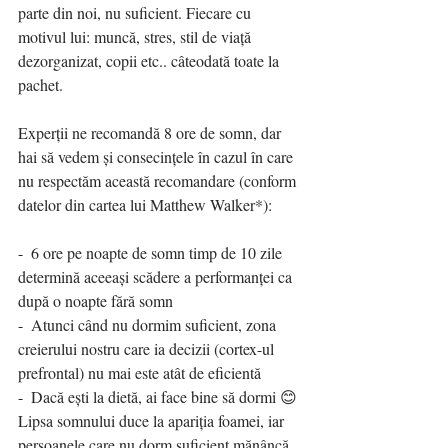
parte din noi, nu suficient. Fiecare cu 
motivul lui: muncă, stres, stil de viață 
dezorganizat, copii etc.. câteodată toate la 
pachet. 
Experții ne recomandă 8 ore de somn, dar 
hai să vedem și consecințele în cazul în care 
nu respectăm această recomandare (conform 
datelor din cartea lui Matthew Walker*):
-  6 ore pe noapte de somn timp de 10 zile 
determină aceeași scădere a performanței ca 
după o noapte fără somn 
-  Atunci când nu dormim suficient, zona 
creierului nostru care ia decizii (cortex-ul 
prefrontal) nu mai este atât de eficientă 
-  Dacă ești la dietă, ai face bine să dormi 😊 
Lipsa somnului duce la apariția foamei, iar 
persoanele care nu dorm suficient mănâncă 