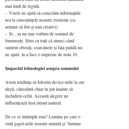
mai mult de regulă. 
-  Visele ne ajută să conectăm informațiile 
noi la cunoștințele noastre existente (ca 
urmare să fim și mai creativi) 
-  Si…sa nu mai vorbim de somnul de 
frumusețe. Știm cu toții că atunci când 
suntem obosiți, cearcănele și fața palidă nu 
ne ajută  în a face o impresie de nota 10. 
Impactul tehnologiei asupra somnului 
Avem tendința să folosim device-urile la ore 
târzii, câteodată chiar în pat înainte să 
închidem ochii. Această alegere ne 
influențează însă ritmul natural. 
De ce se întâmplă asta? Lumina pe care o 
emit gaget-urile noastre numită și “lumina 