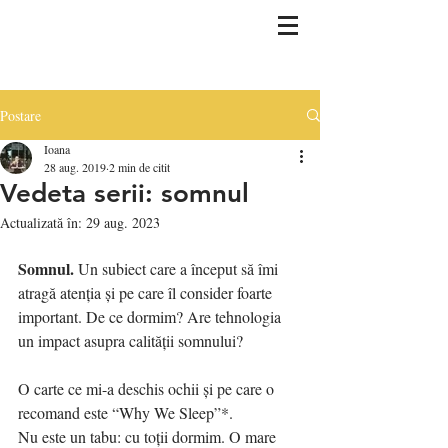
Postare
Ioana
28 aug. 2019
2 min de citit
Vedeta serii: somnul
Actualizată în:
29 aug. 2023
Somnul. 
Un subiect care a început să îmi 
atragă atenția și pe care îl consider foarte 
important. De ce dormim? Are tehnologia 
un impact asupra calității somnului? 
O carte ce mi-a deschis ochii și pe care o 
recomand este “Why We Sleep”*.
Nu este un tabu: cu toții dormim. O mare 