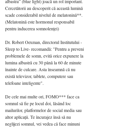
albastra” (blue light) joacă un rol important. 
Cercetătorii au descoperit că această lumină 
scade considerabil nivelul de melatonină**. 
(Melatonină este hormonul responsabil 
pentru inducerea somnolenței) 
Dr. Robert Oexman, directorul Institutului -
Sleep to Live- recomandă: "Pentru a preveni 
problemele de somn, evită orice expunere la 
lumina albastră cu 30 până la 60 de minute 
înainte de culcare. Asta înseamnă că nu 
există televizor, tablete, computere sau 
telefoane inteligente". 
De cele mai multe ori, FOMO*** face ca 
somnul să fie pe locul doi, lăsând loc 
mailurilor, platformelor de social media sau 
altor aplicații. Te încurajez însă să nu 
neglijezi somnul, vei vedea că face minuni 